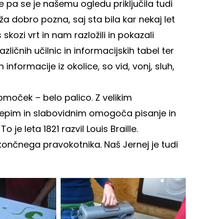
je pa se je našemu ogledu priključila tudi
a dobro pozna, saj sta bila kar nekaj let
ozi vrt in nam razložili in pokazali
ličnih učilnic in informacijskih tabel ter
 informacije iz okolice, so vid, vonj, sluh,
pomoček – belo palico. Z velikim
slepim in slabovidnim omogoča pisanje in
 je leta 1821 razvil Louis Braille.
pokončnega pravokotnika. Naš Jernej je tudi