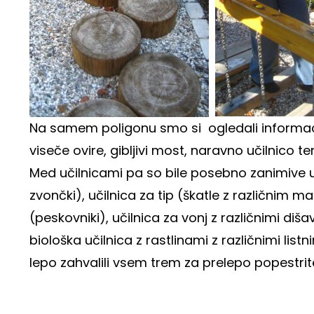
Na samem poligonu smo si ogledali informacijs
viseče ovire, gibljivi most, naravno učilnico ter
Med učilnicami pa so bile posebno zanimive uči
zvončki), učilnica za tip (škatle z različnim 
(peskovniki), učilnica za vonj z različnimi diš
biološka učilnica z rastlinami z različnimi lis
lepo zahvalili vsem trem za prelepo popestri