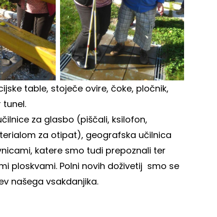
ke table, stoječe ovire, čoke, pločnik,
 tunel.
lnice za glasbo (piščali, ksilofon,
materialom za otipat), geografska učilnica
avnicami, katere smo tudi prepoznali ter
tnimi ploskvami. Polni novih doživetij smo se
tev našega vsakdanjika.