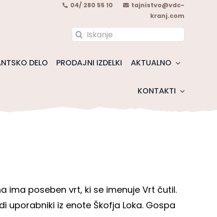
04/ 280 55 10
tajnistvo@vdc-
kranj.com
Search
for:
NTSKO DELO
PRODAJNI IZDELKI
AKTUALNO
KONTAKTI
 ima poseben vrt, ki se imenuje Vrt čutil.
di uporabniki iz enote Škofja Loka. Gospa