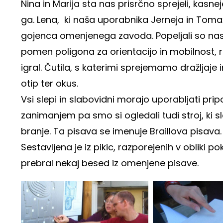
Nina in Marija sta nas prisrčno sprejeli, kasne
ga. Lena, ki naša uporabnika Jerneja in Tomaž
gojenca omenjenega zavoda. Popeljali so nas sk
pomen poligona za orientacijo in mobilnost, raz
igral. Čutila, s katerimi sprejemamo dražljaje in
otip ter okus.
Vsi slepi in slabovidni morajo uporabljati pri
zanimanjem pa smo si ogledali tudi stroj, ki 
branje. Ta pisava se imenuje Braillova pisava. To
Sestavljena je iz pikic, razporejenih v obliki 
prebral nekaj besed iz omenjene pisave.