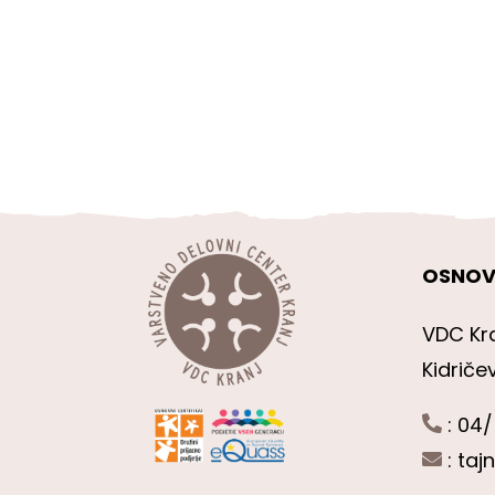
OSNOV
VDC Kr
Kidriče
: 04/
:
taj