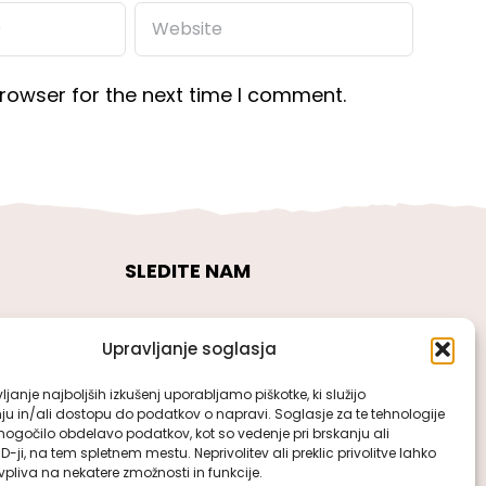
rowser for the next time I comment.
SLEDITE NAM
Upravljanje soglasja
janje najboljših izkušenj uporabljamo piškotke, ki služijo
ju in/ali dostopu do podatkov o napravi. Soglasje za te tehnologije
gočilo obdelavo podatkov, kot so vedenje pri brskanju ali
ID-ji, na tem spletnem mestu. Neprivolitev ali preklic privolitve lahko
pliva na nekatere zmožnosti in funkcije.