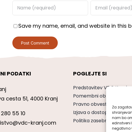
Save my name, email, and website in this b
NI PODATKI
POGLEJTE SI
Predstavitev VDC Kranj
anj
Pomembni obrazci
va cesta 51, 4000 Kranj
Pravno obvestilo
Za zagotavl
Izjava o dostopnosti
 280 55 10
shranjevan
nam bo omo
Politika zasebnosti
nistvo@vdc-kranj.com
edinstveni 
negativno v