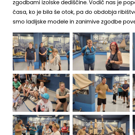
zgodbami izolske dediščine. Vodič nas je pope
časa, ko je bila še otok, pa do obdobja ribištv
smo ladijske modele in zanimive zgodbe pove