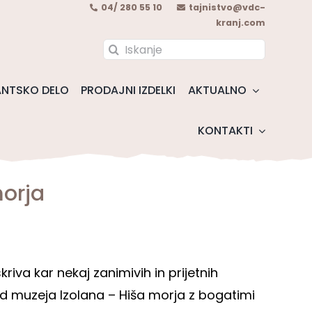
04/ 280 55 10
tajnistvo@vdc-
kranj.com
Search
for:
NTSKO DELO
PRODAJNI IZDELKI
AKTUALNO
KONTAKTI
morja
kriva kar nekaj zanimivih in prijetnih
ed muzeja Izolana – Hiša morja z bogatimi