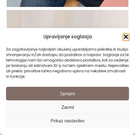
Upravljanje soglasja
Za zagotavljanje najboljših izkušenj uporabljamo piškotke, ki služijo
shranjevanju in/ali dostopu do podatkov o napravi. Soglasje za te
tehnologije nam bo omogočilo obdelavo podatkov, kot so vedenje
pri brskanju ali edinstveni ID-ji, na tem spletnem mestu. Neprivolitev
ali preklic privolitve lahko negativno vpliva na nekatere zmožnosti
in funkcije.
Sprejmi
Zavrni
Prikaz nastavitev