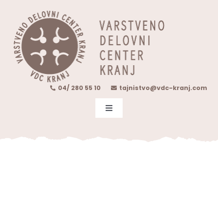
Skip
content
to
content
04/ 280 55 10
tajnistvo@vdc-kranj.com
Toggle
Navigation
O NAS
DEJAVNOST
VKLJUČITEV V VDC