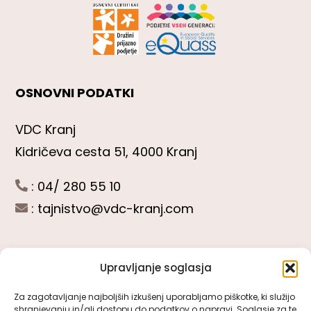
OSNOVNI PODATKI
VDC Kranj
Kidričeva cesta 51, 4000 Kranj
: 04/ 280 55 10
:
tajnistvo@vdc-kranj.com
Upravljanje soglasja
POGLEJTE SI
Za zagotavljanje najboljših izkušenj uporabljamo piškotke, ki služijo
shranjevanju in/ali dostopu do podatkov o napravi. Soglasje za te