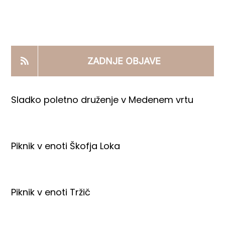
KOOPERANTSKO DELO
PRODAJNI IZDELKI
ZADNJE OBJAVE
AKTUALNO
Sladko poletno druženje v Medenem vrtu
KONTAKTI
Piknik v enoti Škofja Loka
Piknik v enoti Tržič