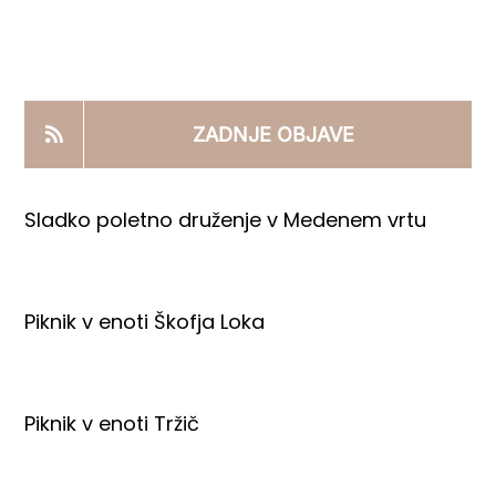
KOOPERANTSKO DELO
PRODAJNI IZDELKI
ZADNJE OBJAVE
AKTUALNO
Sladko poletno druženje v Medenem vrtu
KONTAKTI
Piknik v enoti Škofja Loka
Piknik v enoti Tržič