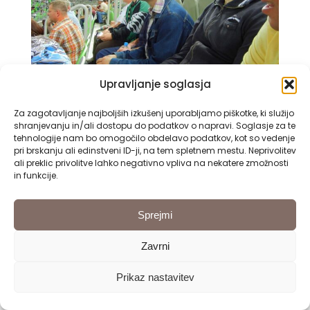
Upravljanje soglasja
Za zagotavljanje najboljših izkušenj uporabljamo piškotke, ki služijo
shranjevanju in/ali dostopu do podatkov o napravi. Soglasje za te
tehnologije nam bo omogočilo obdelavo podatkov, kot so vedenje
pri brskanju ali edinstveni ID-ji, na tem spletnem mestu. Neprivolitev
ali preklic privolitve lahko negativno vpliva na nekatere zmožnosti
in funkcije.
Sprejmi
Zavrni
Prikaz nastavitev