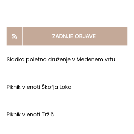
KOOPERANTSKO DELO
PRODAJNI IZDELKI
ZADNJE OBJAVE
AKTUALNO
Sladko poletno druženje v Medenem vrtu
KONTAKTI
Piknik v enoti Škofja Loka
Piknik v enoti Tržič