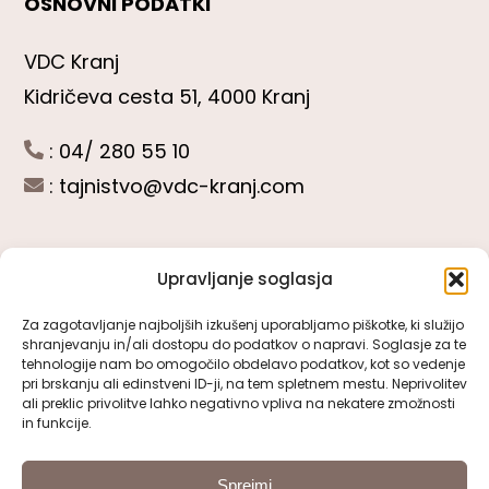
OSNOVNI PODATKI
VDC Kranj
Kidričeva cesta 51, 4000 Kranj
: 04/ 280 55 10
:
tajnistvo@vdc-kranj.com
Upravljanje soglasja
POGLEJTE SI
Za zagotavljanje najboljših izkušenj uporabljamo piškotke, ki služijo
shranjevanju in/ali dostopu do podatkov o napravi. Soglasje za te
Toggle
tehnologije nam bo omogočilo obdelavo podatkov, kot so vedenje
Navigation
pri brskanju ali edinstveni ID-ji, na tem spletnem mestu. Neprivolitev
Predstavitev VDC Kranj
ali preklic privolitve lahko negativno vpliva na nekatere zmožnosti
SLEDITE NAM
in funkcije.
Pomembni obrazci
Sprejmi