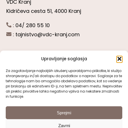
VDC Kranj
Kidričeva cesta 51, 4000 Kranj
: 04/ 280 55 10
:
tajnistvo@vdc-kranj.com
Upravljanje soglasja
POGLEJTE SI
Za zagotavljanje najboljših izkušenj uporabljamo piškotke, ki služijo
shranjevanju in/ali dostopu do podatkov o napravi. Soglasje za te
Toggle
tehnologije nam bo omogočilo obdelavo podatkov, kot so vedenje
Navigation
pri brskanju ali edinstveni ID-ji, na tem spletnem mestu. Neprivolitev
Predstavitev VDC Kranj
ali preklic privolitve lahko negativno vpliva na nekatere zmožnosti
SLEDITE NAM
in funkcije.
Pomembni obrazci
Sprejmi
Zavrni
Pravno obvestilo