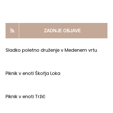
KOOPERANTSKO DELO
PRODAJNI IZDELKI
ZADNJE OBJAVE
AKTUALNO
Sladko poletno druženje v Medenem vrtu
KONTAKTI
Piknik v enoti Škofja Loka
Piknik v enoti Tržič