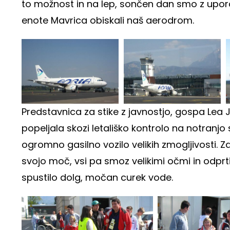
to možnost in na lep, sončen dan smo z uporab
enote Mavrica obiskali naš aerodrom.
Predstavnica za stike z javnostjo, gospa Lea J
popeljala skozi letališko kontrolo na notranjo 
ogromno gasilno vozilo velikih zmogljivosti. Za
svojo moč, vsi pa smoz velikimi očmi in odprtim
spustilo dolg, močan curek vode.