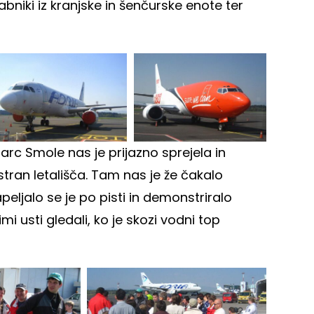
niki iz kranjske in šenčurske enote ter
arc Smole nas je prijazno sprejela in
stran letališča. Tam nas je že čakalo
peljalo se je po pisti in demonstriralo
i usti gledali, ko je skozi vodni top