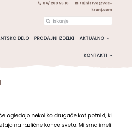
04/ 280 55 10
tajnistvo@vdc-
kranj.com
Search
for:
NTSKO DELO
PRODAJNI IZDELKI
AKTUALNO
KONTAKTI
a
šče ogledajo nekoliko drugače kot potniki, ki
letajo na različne konce sveta. Mi smo imeli