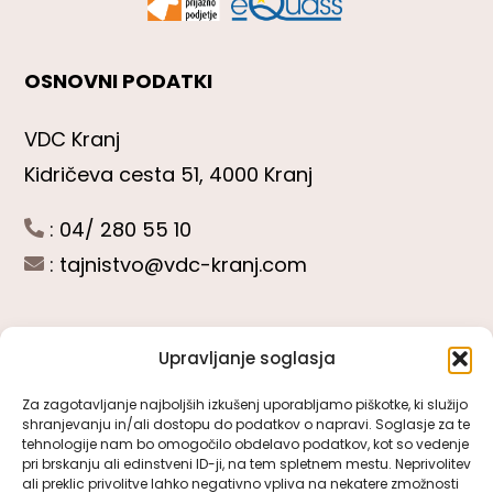
OSNOVNI PODATKI
VDC Kranj
Kidričeva cesta 51, 4000 Kranj
: 04/ 280 55 10
:
tajnistvo@vdc-kranj.com
Upravljanje soglasja
POGLEJTE SI
Za zagotavljanje najboljših izkušenj uporabljamo piškotke, ki služijo
shranjevanju in/ali dostopu do podatkov o napravi. Soglasje za te
Toggle
tehnologije nam bo omogočilo obdelavo podatkov, kot so vedenje
Navigation
pri brskanju ali edinstveni ID-ji, na tem spletnem mestu. Neprivolitev
Predstavitev VDC Kranj
ali preklic privolitve lahko negativno vpliva na nekatere zmožnosti