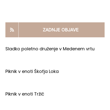
KOOPERANTSKO DELO
PRODAJNI IZDELKI
ZADNJE OBJAVE
AKTUALNO
Sladko poletno druženje v Medenem vrtu
KONTAKTI
Piknik v enoti Škofja Loka
Piknik v enoti Tržič