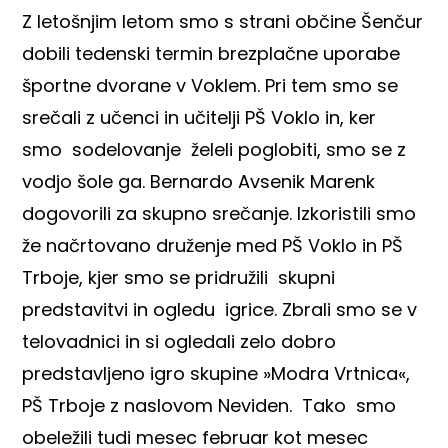
Z letošnjim letom smo s strani občine Šenčur
dobili tedenski termin brezplačne uporabe
športne dvorane v Voklem. Pri tem smo se
srečali z učenci in učitelji
PŠ Voklo
in, ker
smo sodelovanje želeli poglobiti, smo se z
vodjo šole ga. Bernardo Avsenik Marenk
dogovorili za skupno srečanje. Izkoristili smo
že načrtovano druženje med PŠ Voklo in
PŠ
Trboje
, kjer smo se pridružili skupni
predstavitvi in ogledu igrice. Zbrali smo se v
telovadnici in si ogledali zelo dobro
predstavljeno igro skupine »Modra Vrtnica«,
PŠ Trboje z naslovom
Neviden
. Tako smo
obeležili tudi mesec februar kot mesec