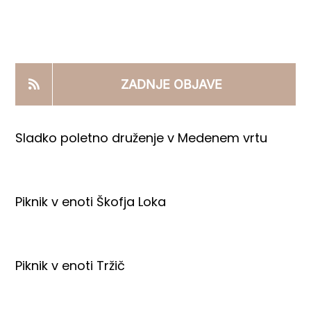
KOOPERANTSKO DELO
PRODAJNI IZDELKI
ZADNJE OBJAVE
AKTUALNO
Sladko poletno druženje v Medenem vrtu
KONTAKTI
Piknik v enoti Škofja Loka
Piknik v enoti Tržič