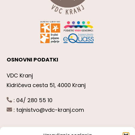
OSNOVNI PODATKI
VDC Kranj
Kidričeva cesta 51, 4000 Kranj
: 04/ 280 55 10
:
tajnistvo@vdc-kranj.com