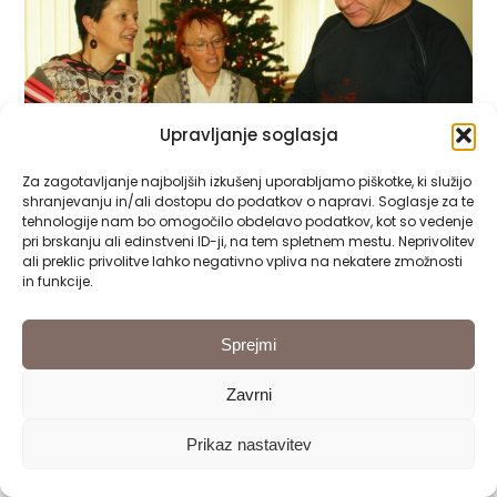
Upravljanje soglasja
Za zagotavljanje najboljših izkušenj uporabljamo piškotke, ki služijo
shranjevanju in/ali dostopu do podatkov o napravi. Soglasje za te
tehnologije nam bo omogočilo obdelavo podatkov, kot so vedenje
pri brskanju ali edinstveni ID-ji, na tem spletnem mestu. Neprivolitev
ali preklic privolitve lahko negativno vpliva na nekatere zmožnosti
in funkcije.
Sprejmi
Zavrni
Prikaz nastavitev