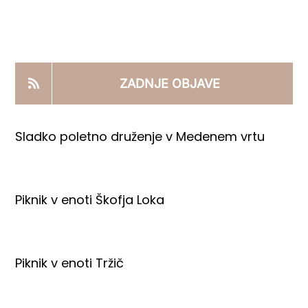
KOOPERANTSKO DELO
PRODAJNI IZDELKI
ZADNJE OBJAVE
AKTUALNO
Sladko poletno druženje v Medenem vrtu
KONTAKTI
Piknik v enoti Škofja Loka
Piknik v enoti Tržič