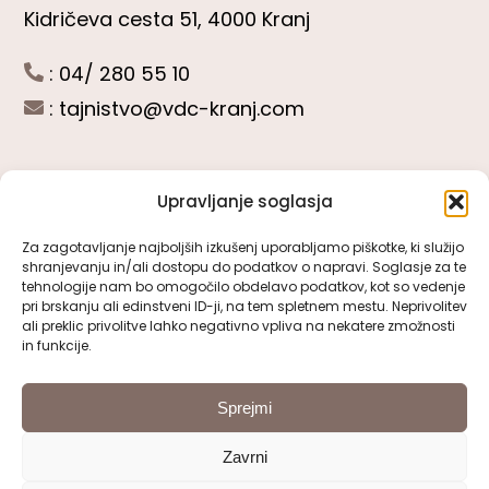
Kidričeva cesta 51, 4000 Kranj
: 04/ 280 55 10
:
tajnistvo@vdc-kranj.com
Upravljanje soglasja
POGLEJTE SI
Za zagotavljanje najboljših izkušenj uporabljamo piškotke, ki služijo
shranjevanju in/ali dostopu do podatkov o napravi. Soglasje za te
Toggle
tehnologije nam bo omogočilo obdelavo podatkov, kot so vedenje
Navigation
pri brskanju ali edinstveni ID-ji, na tem spletnem mestu. Neprivolitev
Predstavitev VDC Kranj
ali preklic privolitve lahko negativno vpliva na nekatere zmožnosti
SLEDITE NAM
in funkcije.
Pomembni obrazci
Sprejmi
Zavrni
Pravno obvestilo