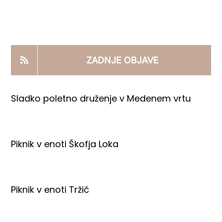
KOOPERANTSKO DELO
PRODAJNI IZDELKI
ZADNJE OBJAVE
AKTUALNO
Sladko poletno druženje v Medenem vrtu
KONTAKTI
Piknik v enoti Škofja Loka
Piknik v enoti Tržič