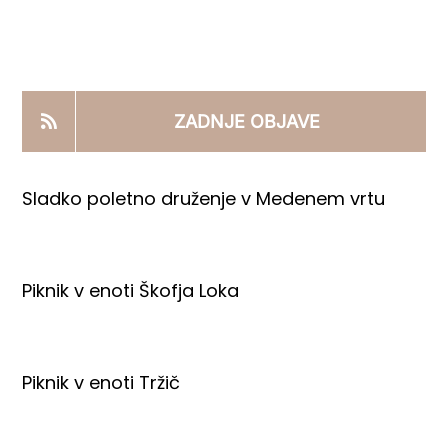
KOOPERANTSKO DELO
PRODAJNI IZDELKI
ZADNJE OBJAVE
AKTUALNO
Sladko poletno druženje v Medenem vrtu
KONTAKTI
Piknik v enoti Škofja Loka
Piknik v enoti Tržič