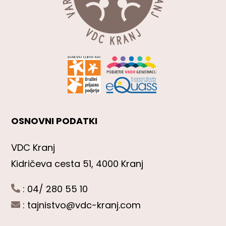
OSNOVNI PODATKI
VDC Kranj
Kidričeva cesta 51, 4000 Kranj
: 04/ 280 55 10
:
tajnistvo@vdc-kranj.com