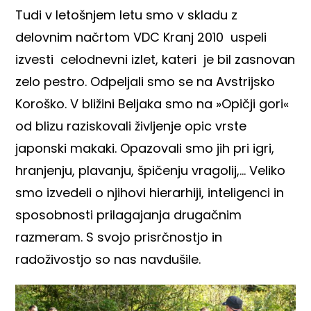
Tudi v letošnjem letu smo v skladu z
delovnim načrtom VDC Kranj 2010 uspeli
izvesti celodnevni izlet, kateri je bil zasnovan
zelo pestro. Odpeljali smo se na Avstrijsko
Koroško. V bližini Beljaka smo na »Opičji gori«
od blizu raziskovali življenje opic vrste
japonski makaki. Opazovali smo jih pri igri,
hranjenju, plavanju, špičenju vragolij,… Veliko
smo izvedeli o njihovi hierarhiji, inteligenci in
sposobnosti prilagajanja drugačnim
razmeram. S svojo prisrčnostjo in
radoživostjo so nas navdušile.