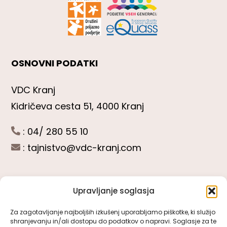
OSNOVNI PODATKI
VDC Kranj
Kidričeva cesta 51, 4000 Kranj
: 04/ 280 55 10
:
tajnistvo@vdc-kranj.com
Upravljanje soglasja
POGLEJTE SI
Za zagotavljanje najboljših izkušenj uporabljamo piškotke, ki služijo
shranjevanju in/ali dostopu do podatkov o napravi. Soglasje za te
Toggle