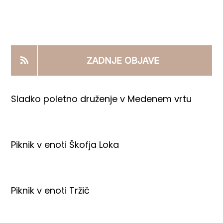
KOOPERANTSKO DELO
PRODAJNI IZDELKI
ZADNJE OBJAVE
AKTUALNO
Sladko poletno druženje v Medenem vrtu
KONTAKTI
Piknik v enoti Škofja Loka
Piknik v enoti Tržič