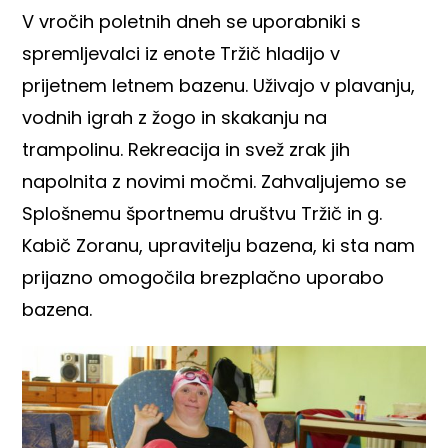
V vročih poletnih dneh se uporabniki s
spremljevalci iz enote Tržič hladijo v
prijetnem letnem bazenu. Uživajo v plavanju,
vodnih igrah z žogo in skakanju na
trampolinu. Rekreacija in svež zrak jih
napolnita z novimi močmi. Zahvaljujemo se
Splošnemu športnemu društvu Tržič
in g.
Kabič Zoranu, upravitelju bazena, ki sta nam
prijazno omogočila brezplačno uporabo
bazena.