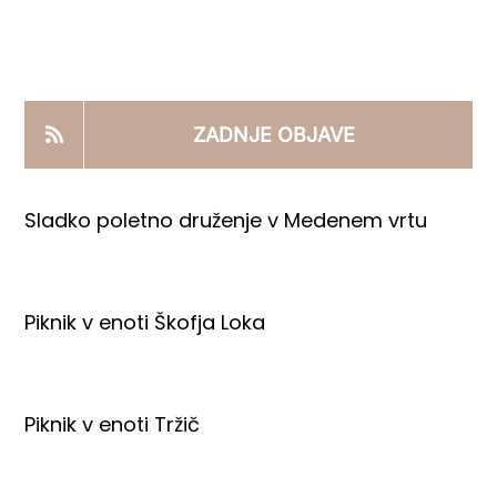
KOOPERANTSKO DELO
PRODAJNI IZDELKI
ZADNJE OBJAVE
AKTUALNO
Sladko poletno druženje v Medenem vrtu
KONTAKTI
Piknik v enoti Škofja Loka
Piknik v enoti Tržič