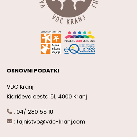
OSNOVNI PODATKI
VDC Kranj
Kidričeva cesta 51, 4000 Kranj
: 04/ 280 55 10
:
tajnistvo@vdc-kranj.com