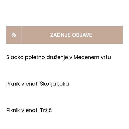
KOOPERANTSKO DELO
PRODAJNI IZDELKI
ZADNJE OBJAVE
AKTUALNO
Sladko poletno druženje v Medenem vrtu
KONTAKTI
Piknik v enoti Škofja Loka
Piknik v enoti Tržič