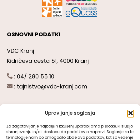
OSNOVNI PODATKI
VDC Kranj
Kidričeva cesta 51, 4000 Kranj
: 04/ 280 55 10
:
tajnistvo@vdc-kranj.com
Upravljanje soglasja
POGLEJTE SI
Za zagotavljanje najboljših izkušenj uporabljamo piškotke, ki služijo
shranjevanju in/ali dostopu do podatkov o napravi. Soglasje za te
Toggle
tehnologije nam bo omogočilo obdelavo podatkov, kot so vedenje