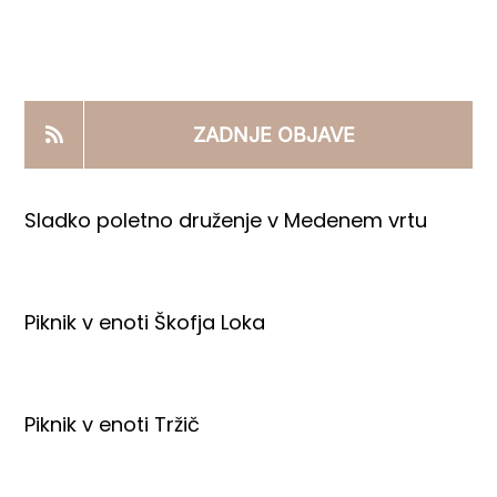
KOOPERANTSKO DELO
PRODAJNI IZDELKI
ZADNJE OBJAVE
AKTUALNO
Sladko poletno druženje v Medenem vrtu
KONTAKTI
Piknik v enoti Škofja Loka
Piknik v enoti Tržič