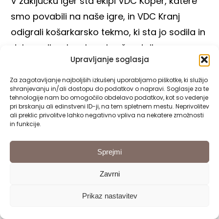
V zaključku iger sta ekipi VDC Koper, katere
smo povabili na naše igre, in VDC Kranj
odigrali košarkarsko tekmo, ki sta jo sodila in
delno odigrala vrhunska športnika
Upravljanje soglasja
košarkarja Siniša Drobnjak in Smiljan Pavič.
Za zagotavljanje najboljših izkušenj uporabljamo piškotke, ki služijo
shranjevanju in/ali dostopu do podatkov o napravi. Soglasje za te
tehnologije nam bo omogočilo obdelavo podatkov, kot so vedenje
pri brskanju ali edinstveni ID-ji, na tem spletnem mestu. Neprivolitev
ali preklic privolitve lahko negativno vpliva na nekatere zmožnosti
in funkcije.
Sprejmi
Zavrni
Prikaz nastavitev