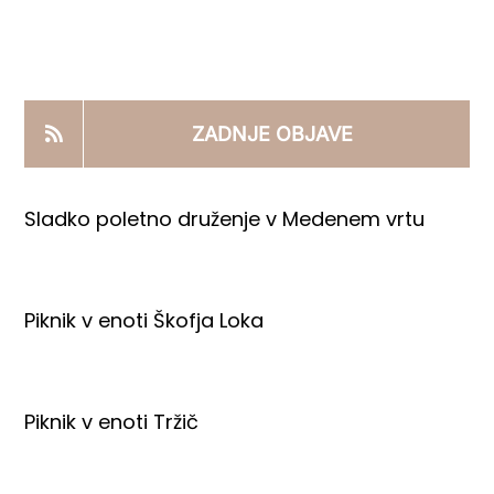
KOOPERANTSKO DELO
PRODAJNI IZDELKI
ZADNJE OBJAVE
AKTUALNO
Sladko poletno druženje v Medenem vrtu
KONTAKTI
Piknik v enoti Škofja Loka
Piknik v enoti Tržič