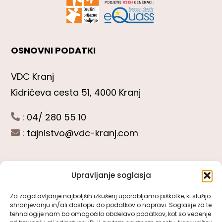
OSNOVNI PODATKI
VDC Kranj
Kidričeva cesta 51, 4000 Kranj
: 04/ 280 55 10
:
tajnistvo@vdc-kranj.com
Upravljanje soglasja
POGLEJTE SI
Za zagotavljanje najboljših izkušenj uporabljamo piškotke, ki služijo
shranjevanju in/ali dostopu do podatkov o napravi. Soglasje za te
Toggle
tehnologije nam bo omogočilo obdelavo podatkov, kot so vedenje
Navigation