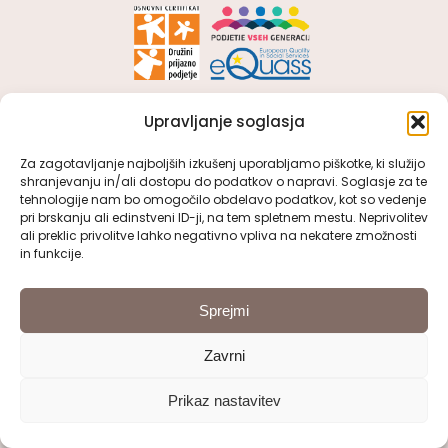
Upravljanje soglasja
OSNOVNI PODATKI
Za zagotavljanje najboljših izkušenj uporabljamo piškotke, ki služijo
shranjevanju in/ali dostopu do podatkov o napravi. Soglasje za te
VDC Kranj
tehnologije nam bo omogočilo obdelavo podatkov, kot so vedenje
Kidričeva cesta 51, 4000 Kranj
pri brskanju ali edinstveni ID-ji, na tem spletnem mestu. Neprivolitev
ali preklic privolitve lahko negativno vpliva na nekatere zmožnosti
in funkcije.
: 04/ 280 55 10
:
tajnistvo@vdc-kranj.com
Sprejmi
Zavrni
POGLEJTE SI
Prikaz nastavitev