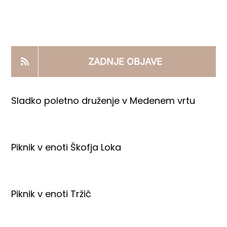
KOOPERANTSKO DELO
PRODAJNI IZDELKI
ZADNJE OBJAVE
AKTUALNO
Sladko poletno druženje v Medenem vrtu
KONTAKTI
Piknik v enoti Škofja Loka
Piknik v enoti Tržič