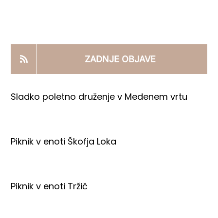
KOOPERANTSKO DELO
PRODAJNI IZDELKI
ZADNJE OBJAVE
AKTUALNO
Sladko poletno druženje v Medenem vrtu
KONTAKTI
Piknik v enoti Škofja Loka
Piknik v enoti Tržič