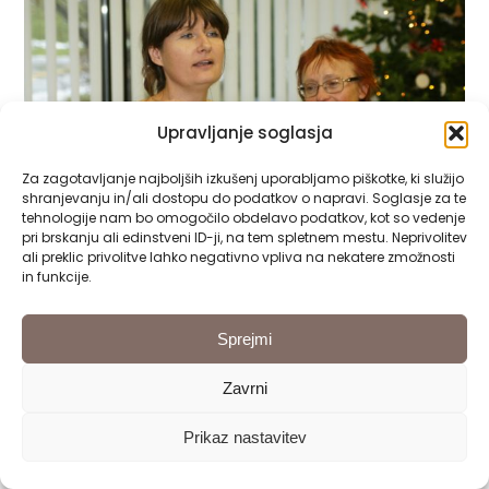
Upravljanje soglasja
Za zagotavljanje najboljših izkušenj uporabljamo piškotke, ki služijo
shranjevanju in/ali dostopu do podatkov o napravi. Soglasje za te
tehnologije nam bo omogočilo obdelavo podatkov, kot so vedenje
pri brskanju ali edinstveni ID-ji, na tem spletnem mestu. Neprivolitev
ali preklic privolitve lahko negativno vpliva na nekatere zmožnosti
in funkcije.
Sprejmi
Zavrni
Prikaz nastavitev