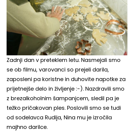
Zadnji dan v preteklem letu. Nasmejali smo
se ob filmu, varovanci so prejeli darila,
zaposleni pa koristne in duhovite napotke za
prijetnejše delo in življenje :-). Nazdravili smo
z brezalkoholnim šampanjcem, sledil pa je
težko pričakovan ples. Poslovili smo se tudi
od sodelavca Rudija, Nina mu je izročila
majhno darilce.