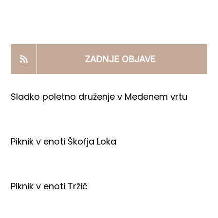
KOOPERANTSKO DELO
PRODAJNI IZDELKI
ZADNJE OBJAVE
AKTUALNO
Sladko poletno druženje v Medenem vrtu
KONTAKTI
Piknik v enoti Škofja Loka
Piknik v enoti Tržič