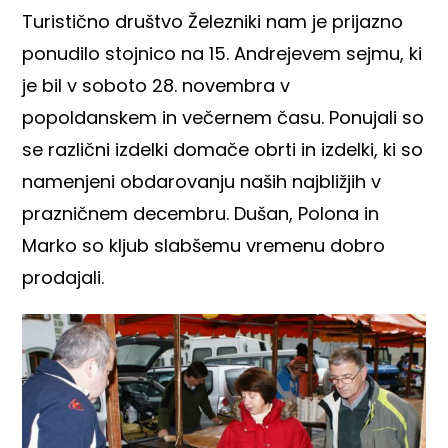
Turistično društvo Železniki nam je prijazno
ponudilo stojnico na 15. Andrejevem sejmu, ki
je bil v soboto 28. novembra v
popoldanskem in večernem času. Ponujali so
se različni izdelki domače obrti in izdelki, ki so
namenjeni obdarovanju naših najbližjih v
prazničnem decembru. Dušan, Polona in
Marko so kljub slabšemu vremenu dobro
prodajali.