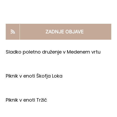
KOOPERANTSKO DELO
PRODAJNI IZDELKI
ZADNJE OBJAVE
AKTUALNO
Sladko poletno druženje v Medenem vrtu
KONTAKTI
Piknik v enoti Škofja Loka
Piknik v enoti Tržič