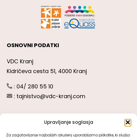
OSNOVNI PODATKI
VDC Kranj
Kidričeva cesta 51, 4000 Kranj
: 04/ 280 55 10
:
tajnistvo@vdc-kranj.com
Upravljanje soglasja
POGLEJTE SI
Za zagotavljanje najboljših izkušenj uporabljamo piškotke, ki služijo