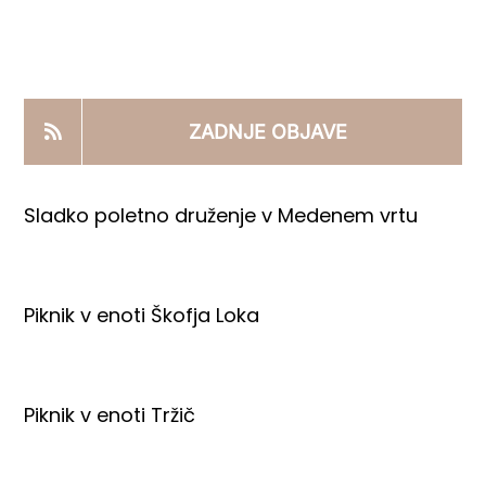
KOOPERANTSKO DELO
PRODAJNI IZDELKI
ZADNJE OBJAVE
AKTUALNO
Sladko poletno druženje v Medenem vrtu
KONTAKTI
Piknik v enoti Škofja Loka
Piknik v enoti Tržič