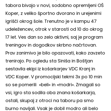
tabora bivajo v novi, sodobno opremljeni OŠ
Koper, z veliko športno dvorano in urejenimi
igrišči okrog šole. Trenutno je v kampu 47
udeležencev, otrok v starosti od 10 do okrog
17 let. Ves dan so zelo aktivni, saj je program
treningov in dogodkov skrbno načrtovan.
Prav zanimivo je bilo opazovati, kako zavzeto
trenirajo. Po ogledu sta Siniša in Boštjan
sestavila ekipi iz košarkarjev VDC Kranj in
VDC Koper. V promocijski tekmi 3x po 10 min
so se pomerili »beli« in »modri«. Zmagali so
vsi, igro sta sodila oba znana košarkarja,
ostali, skupaj z otroci na taboru pa smo
burno navijali. Vsak je dobil modro ali belo