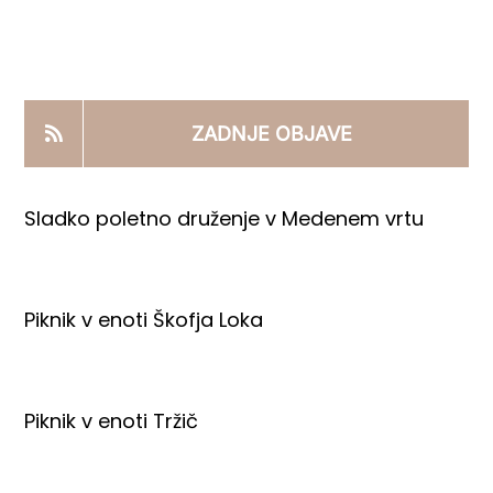
KOOPERANTSKO DELO
PRODAJNI IZDELKI
ZADNJE OBJAVE
AKTUALNO
Sladko poletno druženje v Medenem vrtu
KONTAKTI
Piknik v enoti Škofja Loka
Piknik v enoti Tržič