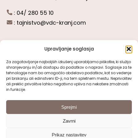
: 04/ 280 55 10
:
tajnistvo@vdc-kranj.com
Upravljanje soglasja
POGLEJTE SI
Za zagotavljanje najboljših izkušenj uporabljamo piškotke, ki služijo
shranjevanju in/ali dostopu do podatkov o napravi. Soglasje za te
Toggle
tehnologije nam bo omogočilo obdelavo podatkov, kot so vedenje
Navigation
pri brskanju ali edinstveni ID-ji, na tem spletnem mestu. Neprivolitev
Predstavitev VDC Kranj
ali preklic privolitve lahko negativno vpliva na nekatere zmožnosti
SLEDITE NAM
in funkcije.
Pomembni obrazci
Sprejmi
Zavrni
Pravno obvestilo
Prikaz nastavitev