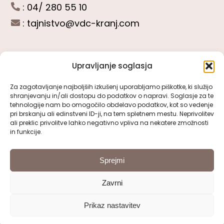
: 04/ 280 55 10
:
tajnistvo@vdc-kranj.com
Upravljanje soglasja
POGLEJTE SI
Za zagotavljanje najboljših izkušenj uporabljamo piškotke, ki služijo
shranjevanju in/ali dostopu do podatkov o napravi. Soglasje za te
Toggle
tehnologije nam bo omogočilo obdelavo podatkov, kot so vedenje
Navigation
pri brskanju ali edinstveni ID-ji, na tem spletnem mestu. Neprivolitev
Predstavitev VDC Kranj
ali preklic privolitve lahko negativno vpliva na nekatere zmožnosti
SLEDITE NAM
in funkcije.
Pomembni obrazci
Sprejmi
Zavrni
Pravno obvestilo
Prikaz nastavitev
© 2000 - 2026 | VDC Kranj | Vse pravice pridržane
Izjava o dostopnosti