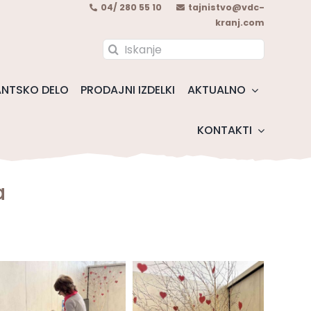
04/ 280 55 10
tajnistvo@vdc-
kranj.com
Search
for:
NTSKO DELO
PRODAJNI IZDELKI
AKTUALNO
KONTAKTI
a