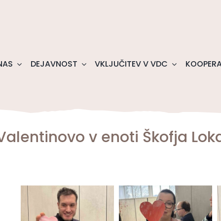
NAS
DEJAVNOST
VKLJUČITEV V VDC
KOOPERA
Valentinovo v enoti Škofja Lok