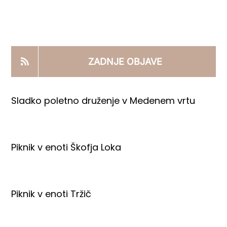
KOOPERANTSKO DELO
PRODAJNI IZDELKI
ZADNJE OBJAVE
AKTUALNO
Sladko poletno druženje v Medenem vrtu
KONTAKTI
Piknik v enoti Škofja Loka
Piknik v enoti Tržič