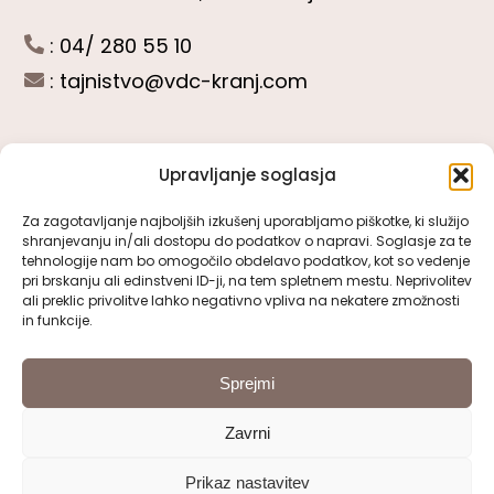
: 04/ 280 55 10
:
tajnistvo@vdc-kranj.com
Upravljanje soglasja
POGLEJTE SI
Za zagotavljanje najboljših izkušenj uporabljamo piškotke, ki služijo
shranjevanju in/ali dostopu do podatkov o napravi. Soglasje za te
Toggle
tehnologije nam bo omogočilo obdelavo podatkov, kot so vedenje
Navigation
pri brskanju ali edinstveni ID-ji, na tem spletnem mestu. Neprivolitev
Predstavitev VDC Kranj
ali preklic privolitve lahko negativno vpliva na nekatere zmožnosti
SLEDITE NAM
in funkcije.
Pomembni obrazci
Sprejmi
Zavrni
Pravno obvestilo
Prikaz nastavitev