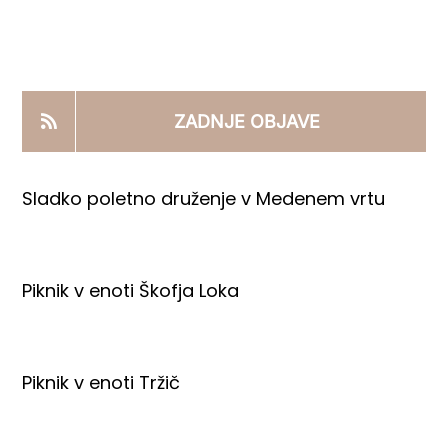
KOOPERANTSKO DELO
PRODAJNI IZDELKI
ZADNJE OBJAVE
AKTUALNO
Sladko poletno druženje v Medenem vrtu
KONTAKTI
Piknik v enoti Škofja Loka
Piknik v enoti Tržič