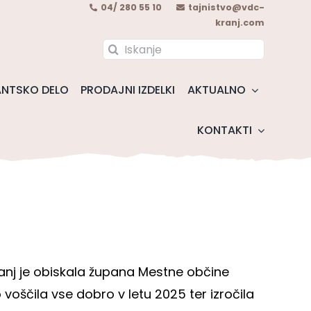
04/ 280 55 10
tajnistvo@vdc-
kranj.com
Search
for:
NTSKO DELO
PRODAJNI IZDELKI
AKTUALNO
KONTAKTI
anj je obiskala župana Mestne občine
ščila vse dobro v letu 2025 ter izročila