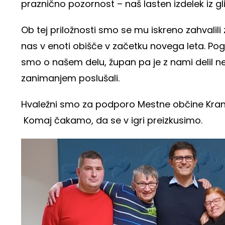
praznično pozornost – naš lasten izdelek iz gl
Ob tej priložnosti smo se mu iskreno zahvalili
nas v enoti obišče v začetku novega leta. Pogo
smo o našem delu, župan pa je z nami delil neka
zanimanjem poslušali.
Hvaležni smo za podporo Mestne občine Kranj 
Komaj čakamo, da se v igri preizkusimo.