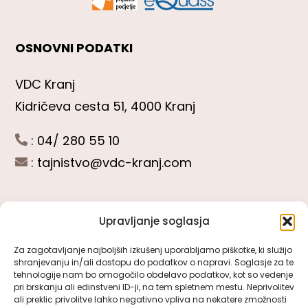
OSNOVNI PODATKI
VDC Kranj
Kidričeva cesta 51, 4000 Kranj
: 04/ 280 55 10
:
tajnistvo@vdc-kranj.com
Upravljanje soglasja
POGLEJTE SI
Za zagotavljanje najboljših izkušenj uporabljamo piškotke, ki služijo
shranjevanju in/ali dostopu do podatkov o napravi. Soglasje za te
Toggle
tehnologije nam bo omogočilo obdelavo podatkov, kot so vedenje
Navigation
pri brskanju ali edinstveni ID-ji, na tem spletnem mestu. Neprivolitev
Predstavitev VDC Kranj
ali preklic privolitve lahko negativno vpliva na nekatere zmožnosti