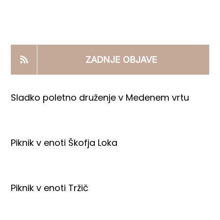
KOOPERANTSKO DELO
PRODAJNI IZDELKI
ZADNJE OBJAVE
AKTUALNO
Sladko poletno druženje v Medenem vrtu
KONTAKTI
Piknik v enoti Škofja Loka
Piknik v enoti Tržič