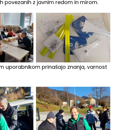
jah povezanih z javnim redom in mirom.
šim uporabnikom prinašajo znanja, varnost