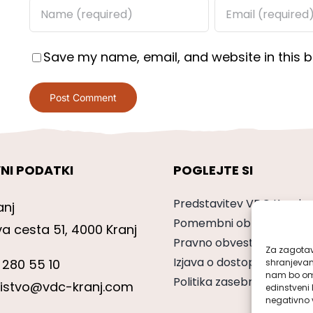
Save my name, email, and website in this b
NI PODATKI
POGLEJTE SI
Predstavitev VDC Kranj
anj
Pomembni obrazci
va cesta 51, 4000 Kranj
Pravno obvestilo
Za zagotavl
Izjava o dostopnosti
 280 55 10
shranjevan
nam bo omo
Politika zasebnosti
nistvo@vdc-kranj.com
edinstveni 
negativno v