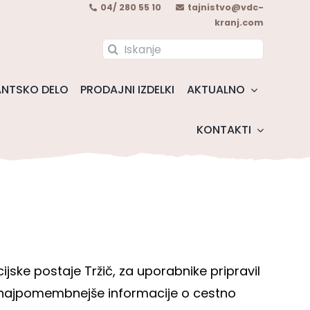
04/ 280 55 10
tajnistvo@vdc-
kranj.com
Search
for:
NTSKO DELO
PRODAJNI IZDELKI
AKTUALNO
KONTAKTI
icijske postaje Tržič, za uporabnike pripravil
e najpomembnejše informacije o cestno