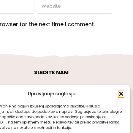
rowser for the next time I comment.
SLEDITE NAM
Upravljanje soglasja
janje najboljših izkušenj uporabljamo piškotke, ki služijo
ju in/ali dostopu do podatkov o napravi. Soglasje za te tehnologije
gočilo obdelavo podatkov, kot so vedenje pri brskanju ali
ID-ji, na tem spletnem mestu. Neprivolitev ali preklic privolitve lahko
pliva na nekatere zmožnosti in funkcije.