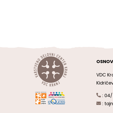
OSNOV
VDC Kr
Kidriče
: 04/
:
taj