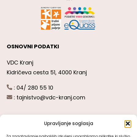
OSNOVNI PODATKI
VDC Kranj
Kidričeva cesta 51, 4000 Kranj
: 04/ 280 55 10
:
tajnistvo@vdc-kranj.com
Upravljanje soglasja
POGLEJTE SI
Za zagotavljanje najboljših izkušenj uporabljamo piškotke, ki služijo