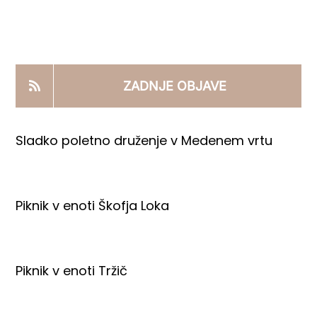
KOOPERANTSKO DELO
PRODAJNI IZDELKI
ZADNJE OBJAVE
AKTUALNO
Sladko poletno druženje v Medenem vrtu
KONTAKTI
Piknik v enoti Škofja Loka
Piknik v enoti Tržič