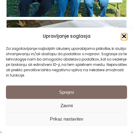
Upravljanje soglasja
Za zagotavljanje najboljših izkušenj uporabljamo piškotke, ki služijo
shranjevanju in/ali dostopu do podatkov o napravi. Soglasje za te
tehnologije nam bo omogočilo obdelavo podatkov, kot so vedenje
pri brskanju ali edinstveni ID-ji, na tem spletnem mestu. Neprivolitev
ali preklic privolitve lahko negativno vpliva na nekatere zmožnosti
in funkcije.
Sprejmi
Zavrni
Prikaz nastavitev