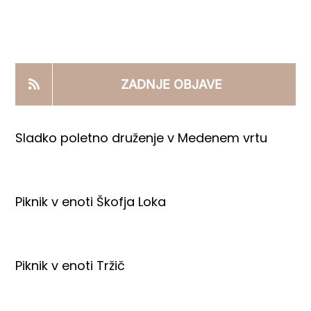
KOOPERANTSKO DELO
PRODAJNI IZDELKI
ZADNJE OBJAVE
AKTUALNO
Sladko poletno druženje v Medenem vrtu
KONTAKTI
Piknik v enoti Škofja Loka
Piknik v enoti Tržič