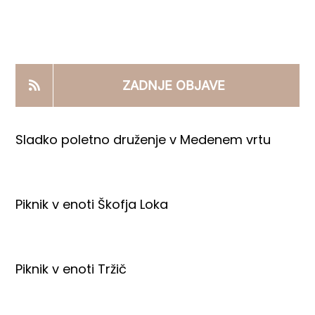
KOOPERANTSKO DELO
PRODAJNI IZDELKI
ZADNJE OBJAVE
AKTUALNO
Sladko poletno druženje v Medenem vrtu
KONTAKTI
Piknik v enoti Škofja Loka
Piknik v enoti Tržič