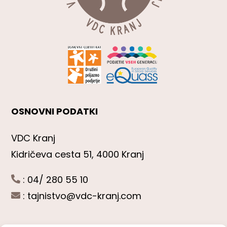
OSNOVNI PODATKI
VDC Kranj
Kidričeva cesta 51, 4000 Kranj
: 04/ 280 55 10
:
tajnistvo@vdc-kranj.com