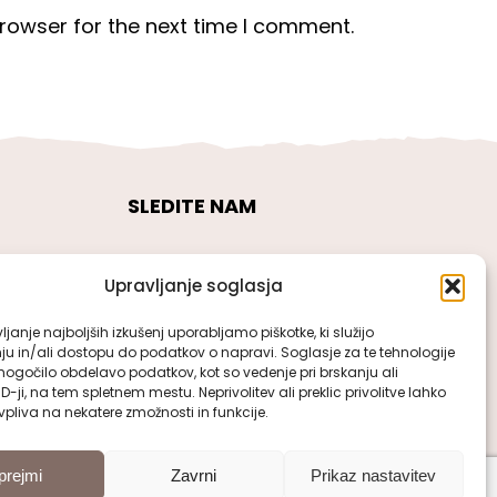
rowser for the next time I comment.
SLEDITE NAM
Upravljanje soglasja
janje najboljših izkušenj uporabljamo piškotke, ki služijo
ju in/ali dostopu do podatkov o napravi. Soglasje za te tehnologije
gočilo obdelavo podatkov, kot so vedenje pri brskanju ali
ID-ji, na tem spletnem mestu. Neprivolitev ali preklic privolitve lahko
pliva na nekatere zmožnosti in funkcije.
prejmi
Zavrni
Prikaz nastavitev