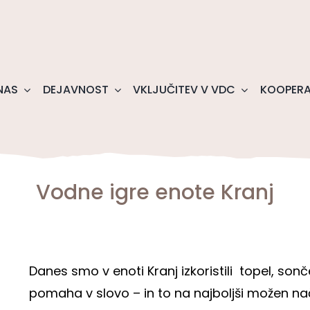
NAS
DEJAVNOST
VKLJUČITEV V VDC
KOOPERA
Vodne igre enote Kranj
Danes smo v enoti Kranj izkoristili topel, s
pomaha v slovo – in to na najboljši možen nač