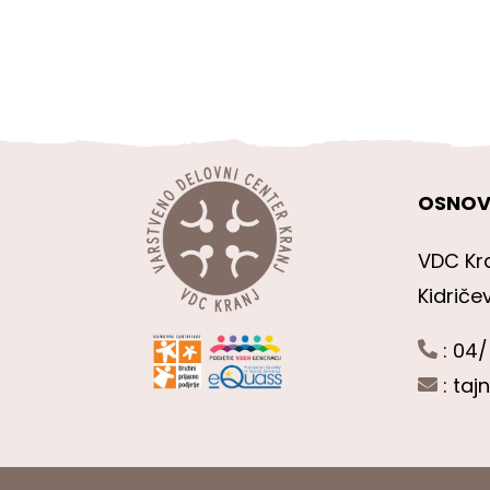
OSNOV
VDC Kr
Kidriče
: 04/
:
taj