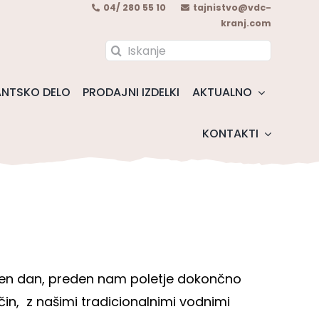
04/ 280 55 10
tajnistvo@vdc-
kranj.com
Search
for:
NTSKO DELO
PRODAJNI IZDELKI
AKTUALNO
KONTAKTI
ončen dan, preden nam poletje dokončno
in, z našimi tradicionalnimi vodnimi