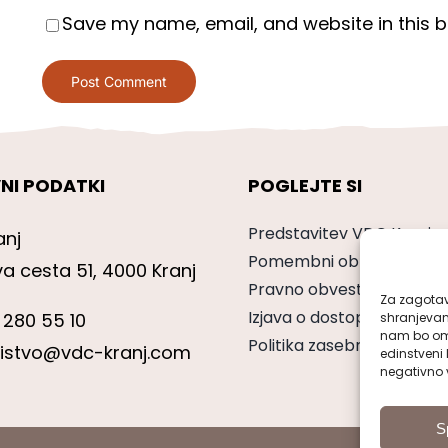
Save my name, email, and website in this b
NI PODATKI
POGLEJTE SI
Predstavitev VDC Kranj
anj
Pomembni obrazci
va cesta 51, 4000 Kranj
Pravno obvestilo
Za zagotavl
Izjava o dostopnosti
 280 55 10
shranjevan
nam bo omo
Politika zasebnosti
nistvo@vdc-kranj.com
edinstveni 
negativno v
S