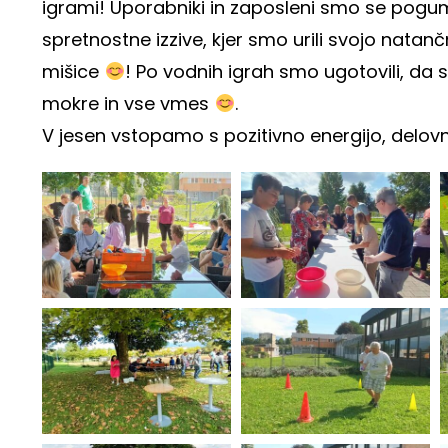
igrami! Uporabniki in zaposleni smo se pogum
spretnostne izzive, kjer smo urili svojo natanč
mišice
! Po vodnih igrah smo ugotovili, da
mokre in vse vmes
.
V jesen vstopamo s pozitivno energijo, delovn