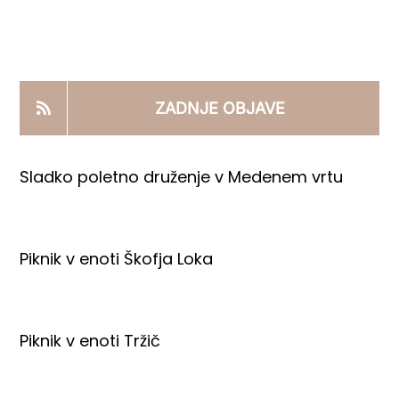
KOOPERANTSKO DELO
PRODAJNI IZDELKI
ZADNJE OBJAVE
AKTUALNO
Sladko poletno druženje v Medenem vrtu
KONTAKTI
Piknik v enoti Škofja Loka
Piknik v enoti Tržič