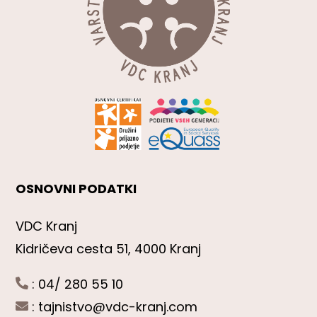
OSNOVNI PODATKI
VDC Kranj
Kidričeva cesta 51, 4000 Kranj
: 04/ 280 55 10
:
tajnistvo@vdc-kranj.com