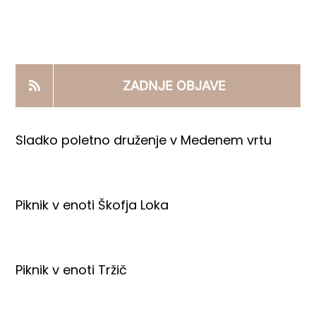
KOOPERANTSKO DELO
PRODAJNI IZDELKI
ZADNJE OBJAVE
AKTUALNO
Sladko poletno druženje v Medenem vrtu
KONTAKTI
Piknik v enoti Škofja Loka
Piknik v enoti Tržič