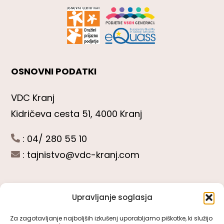
OSNOVNI PODATKI
VDC Kranj
Kidričeva cesta 51, 4000 Kranj
: 04/ 280 55 10
:
tajnistvo@vdc-kranj.com
Upravljanje soglasja
POGLEJTE SI
Za zagotavljanje najboljših izkušenj uporabljamo piškotke, ki služijo