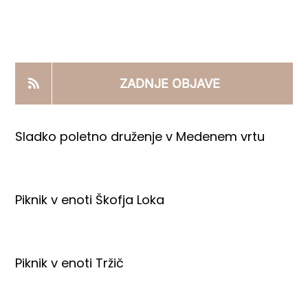
KOOPERANTSKO DELO
PRODAJNI IZDELKI
ZADNJE OBJAVE
AKTUALNO
Sladko poletno druženje v Medenem vrtu
KONTAKTI
Piknik v enoti Škofja Loka
Piknik v enoti Tržič