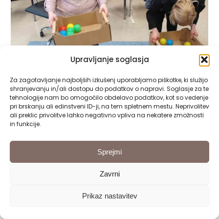
Upravljanje soglasja
Za zagotavljanje najboljših izkušenj uporabljamo piškotke, ki služijo
shranjevanju in/ali dostopu do podatkov o napravi. Soglasje za te
tehnologije nam bo omogočilo obdelavo podatkov, kot so vedenje
pri brskanju ali edinstveni ID-ji, na tem spletnem mestu. Neprivolitev
ali preklic privolitve lahko negativno vpliva na nekatere zmožnosti
in funkcije.
Sprejmi
Zavrni
Prikaz nastavitev