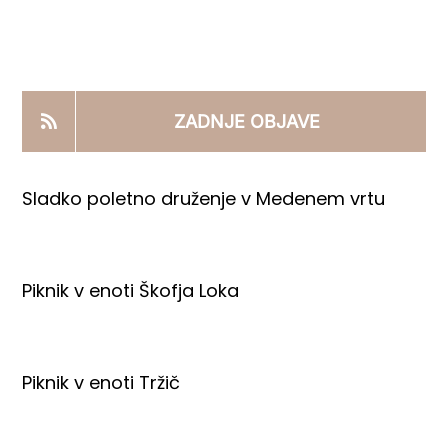
KOOPERANTSKO DELO
PRODAJNI IZDELKI
ZADNJE OBJAVE
AKTUALNO
Sladko poletno druženje v Medenem vrtu
KONTAKTI
Piknik v enoti Škofja Loka
Piknik v enoti Tržič