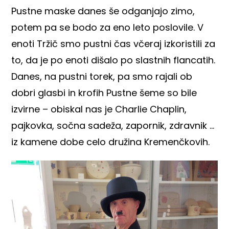
Pustne maske danes še odganjajo zimo,
potem pa se bodo za eno leto poslovile. V
enoti Tržič smo pustni čas včeraj izkoristili za
to, da je po enoti dišalo po slastnih flancatih.
Danes, na pustni torek, pa smo rajali ob
dobri glasbi in krofih Pustne šeme so bile
izvirne – obiskal nas je Charlie Chaplin,
pajkovka, sočna sadeža, zapornik, zdravnik …
iz kamene dobe celo družina Kremenčkovih.