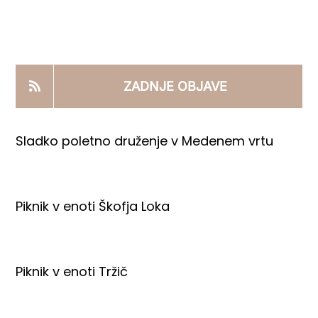
KOOPERANTSKO DELO
PRODAJNI IZDELKI
ZADNJE OBJAVE
AKTUALNO
Sladko poletno druženje v Medenem vrtu
KONTAKTI
Piknik v enoti Škofja Loka
Piknik v enoti Tržič