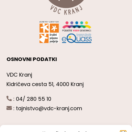
OSNOVNI PODATKI
VDC Kranj
Kidričeva cesta 51, 4000 Kranj
: 04/ 280 55 10
:
tajnistvo@vdc-kranj.com