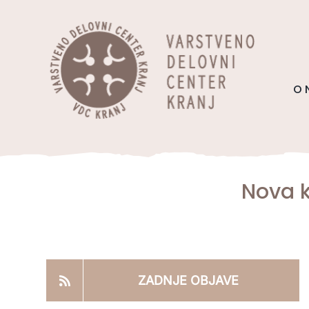
Skip
content
to
content
O 
Nova k
ZADNJE OBJAVE