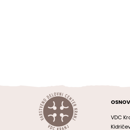
OSNOV
VDC Kr
Kidriče