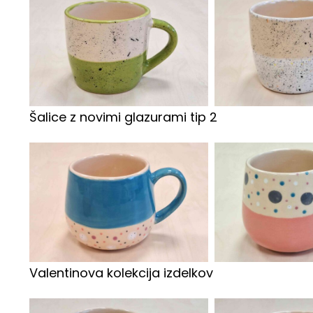
Šalice z novimi glazurami tip 2
Valentinova kolekcija izdelkov