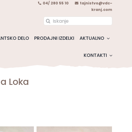
04/ 280 55 10
tajnistvo@vdc-
kranj.com
Search
for:
NTSKO DELO
PRODAJNI IZDELKI
AKTUALNO
KONTAKTI
ja Loka