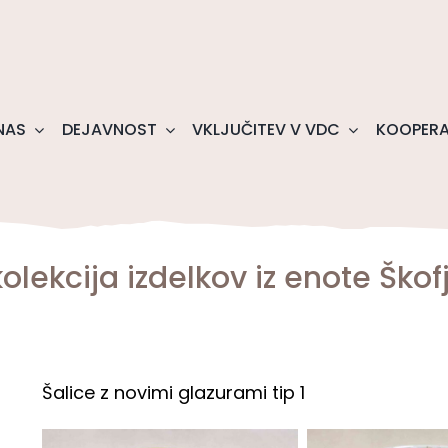
NAS
DEJAVNOST
VKLJUČITEV V VDC
KOOPERA
olekcija izdelkov iz enote Škof
Šalice z novimi glazurami tip 1