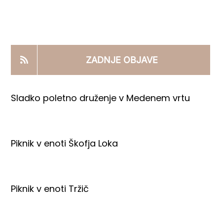
KOOPERANTSKO DELO
PRODAJNI IZDELKI
ZADNJE OBJAVE
AKTUALNO
Sladko poletno druženje v Medenem vrtu
KONTAKTI
Piknik v enoti Škofja Loka
Piknik v enoti Tržič