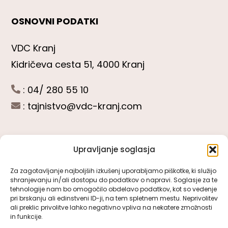
OSNOVNI PODATKI
VDC Kranj
Kidričeva cesta 51, 4000 Kranj
: 04/ 280 55 10
:
tajnistvo@vdc-kranj.com
Upravljanje soglasja
POGLEJTE SI
Za zagotavljanje najboljših izkušenj uporabljamo piškotke, ki služijo
shranjevanju in/ali dostopu do podatkov o napravi. Soglasje za te
Toggle
tehnologije nam bo omogočilo obdelavo podatkov, kot so vedenje
Navigation
pri brskanju ali edinstveni ID-ji, na tem spletnem mestu. Neprivolitev
Predstavitev VDC Kranj
ali preklic privolitve lahko negativno vpliva na nekatere zmožnosti
SLEDITE NAM
in funkcije.