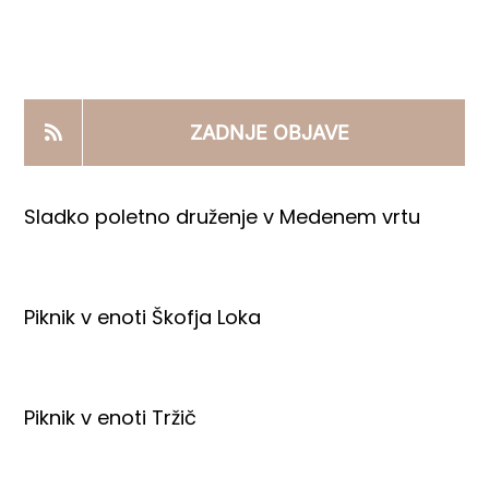
KOOPERANTSKO DELO
PRODAJNI IZDELKI
ZADNJE OBJAVE
AKTUALNO
Sladko poletno druženje v Medenem vrtu
KONTAKTI
Piknik v enoti Škofja Loka
Piknik v enoti Tržič