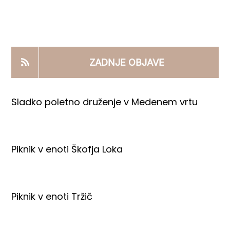
KOOPERANTSKO DELO
PRODAJNI IZDELKI
ZADNJE OBJAVE
AKTUALNO
Sladko poletno druženje v Medenem vrtu
KONTAKTI
Piknik v enoti Škofja Loka
Piknik v enoti Tržič