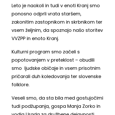
Leto je naokoli in tudi v enoti Kranj smo
ponosno odprli vrata staršem,
zakonitim zastopnikom in skrbnikom ter
vsem željnim, da spoznajo našo storitev
VVZPP in enoto Kranj.
Kulturni program smo začeli s
popotovanjem v preteklost – obudili
smo ljudske običaje in vsem prisotnim
pričarali duh koledovanja ter slovenske
folklore.
Veseli smo, da sta bila med gostujočimi
tudi podžupanja, gospa Manja Zorko in
vodja Urada za družbene dejavnosti,