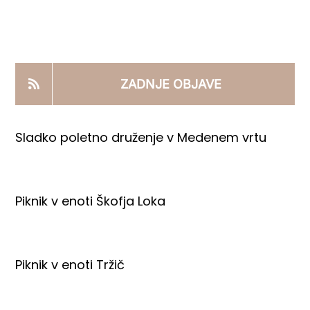
KOOPERANTSKO DELO
PRODAJNI IZDELKI
ZADNJE OBJAVE
AKTUALNO
Sladko poletno druženje v Medenem vrtu
KONTAKTI
Piknik v enoti Škofja Loka
Piknik v enoti Tržič