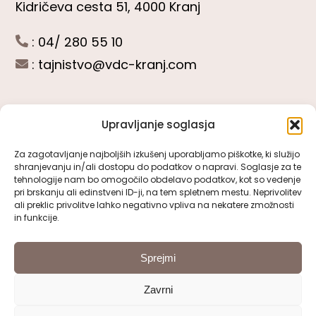
Kidričeva cesta 51, 4000 Kranj
: 04/ 280 55 10
:
tajnistvo@vdc-kranj.com
Upravljanje soglasja
POGLEJTE SI
Za zagotavljanje najboljših izkušenj uporabljamo piškotke, ki služijo
shranjevanju in/ali dostopu do podatkov o napravi. Soglasje za te
Toggle
tehnologije nam bo omogočilo obdelavo podatkov, kot so vedenje
Navigation
pri brskanju ali edinstveni ID-ji, na tem spletnem mestu. Neprivolitev
Predstavitev VDC Kranj
ali preklic privolitve lahko negativno vpliva na nekatere zmožnosti
SLEDITE NAM
in funkcije.
Pomembni obrazci
Sprejmi
Zavrni
Pravno obvestilo