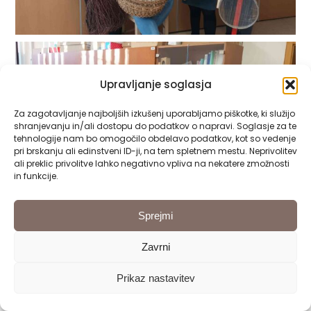
Upravljanje soglasja
Za zagotavljanje najboljših izkušenj uporabljamo piškotke, ki služijo
shranjevanju in/ali dostopu do podatkov o napravi. Soglasje za te
tehnologije nam bo omogočilo obdelavo podatkov, kot so vedenje
pri brskanju ali edinstveni ID-ji, na tem spletnem mestu. Neprivolitev
ali preklic privolitve lahko negativno vpliva na nekatere zmožnosti
in funkcije.
Sprejmi
Zavrni
Prikaz nastavitev