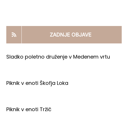
KOOPERANTSKO DELO
PRODAJNI IZDELKI
ZADNJE OBJAVE
AKTUALNO
Sladko poletno druženje v Medenem vrtu
KONTAKTI
Piknik v enoti Škofja Loka
Piknik v enoti Tržič