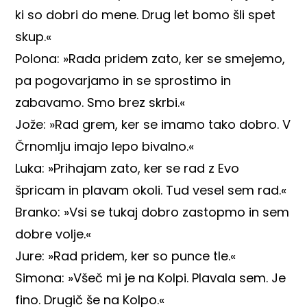
ki so dobri do mene. Drug let bomo šli spet
skup.«
Polona: »Rada pridem zato, ker se smejemo,
pa pogovarjamo in se sprostimo in
zabavamo. Smo brez skrbi.«
Jože: »Rad grem, ker se imamo tako dobro. V
Črnomlju imajo lepo bivalno.«
Luka: »Prihajam zato, ker se rad z Evo
špricam in plavam okoli. Tud vesel sem rad.«
Branko: »Vsi se tukaj dobro zastopmo in sem
dobre volje.«
Jure: »Rad pridem, ker so punce tle.«
Simona: »Všeč mi je na Kolpi. Plavala sem. Je
fino. Drugič še na Kolpo.«