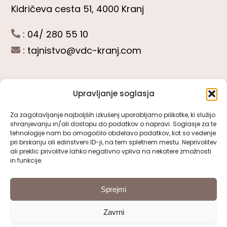
Kidričeva cesta 51, 4000 Kranj
: 04/ 280 55 10
:
tajnistvo@vdc-kranj.com
Upravljanje soglasja
POGLEJTE SI
Za zagotavljanje najboljših izkušenj uporabljamo piškotke, ki služijo
shranjevanju in/ali dostopu do podatkov o napravi. Soglasje za te
Toggle
tehnologije nam bo omogočilo obdelavo podatkov, kot so vedenje
Navigation
pri brskanju ali edinstveni ID-ji, na tem spletnem mestu. Neprivolitev
Predstavitev VDC Kranj
ali preklic privolitve lahko negativno vpliva na nekatere zmožnosti
SLEDITE NAM
in funkcije.
Pomembni obrazci
Sprejmi
Zavrni
Pravno obvestilo