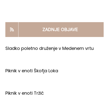
KOOPERANTSKO DELO
PRODAJNI IZDELKI
ZADNJE OBJAVE
AKTUALNO
Sladko poletno druženje v Medenem vrtu
KONTAKTI
Piknik v enoti Škofja Loka
Piknik v enoti Tržič