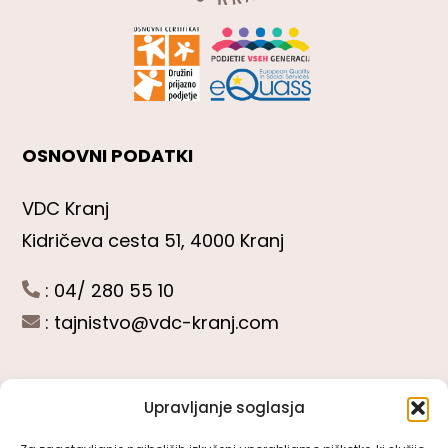
OSNOVNI PODATKI
VDC Kranj
Kidričeva cesta 51, 4000 Kranj
: 04/ 280 55 10
:
tajnistvo@vdc-kranj.com
Upravljanje soglasja
POGLEJTE SI