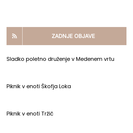
KOOPERANTSKO DELO
PRODAJNI IZDELKI
ZADNJE OBJAVE
AKTUALNO
Sladko poletno druženje v Medenem vrtu
KONTAKTI
Piknik v enoti Škofja Loka
Piknik v enoti Tržič