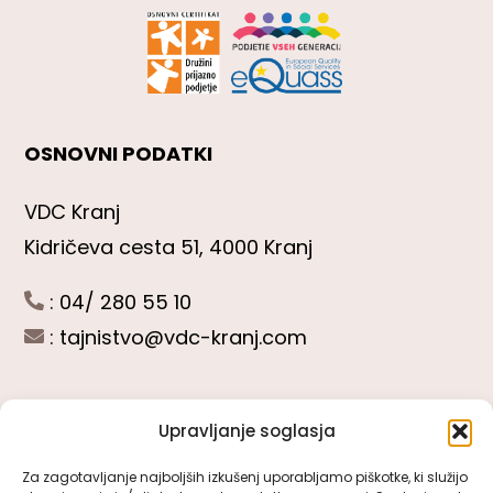
OSNOVNI PODATKI
VDC Kranj
Kidričeva cesta 51, 4000 Kranj
: 04/ 280 55 10
:
tajnistvo@vdc-kranj.com
Upravljanje soglasja
POGLEJTE SI
Za zagotavljanje najboljših izkušenj uporabljamo piškotke, ki služijo